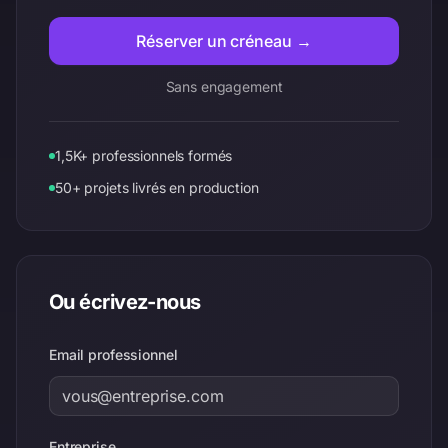
Circoe
Réserver un créneau →
Klanik
Cap Hornier
Sans engagement
D&U
1,5K+ professionnels formés
50+ projets livrés en production
Ou écrivez-nous
Email professionnel
Entreprise