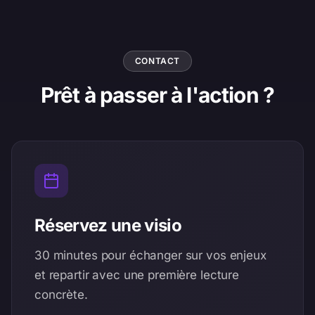
Kubota
Fayat
Socoda
CONTACT
Gamma Industries
Prêt à passer à l'
action
?
Befimmo
Tdf
Gmed
Kanonik
Minalea
Profideo
SoftwareOne
Réservez une visio
IFP Industrie
Lattice Medical
30 minutes pour échanger sur vos enjeux
MBS
et repartir avec une première lecture
Honotel
concrète.
Callimedia