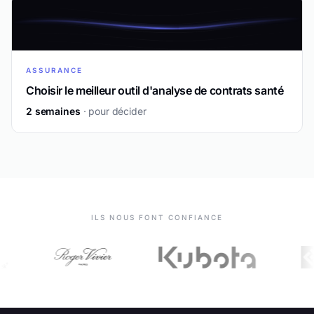
ASSURANCE
Choisir le meilleur outil d'analyse de contrats santé
2 semaines
· pour décider
ILS NOUS FONT CONFIANCE
Sanofi
Lilly
Novo Nordisk
Roger Vivier