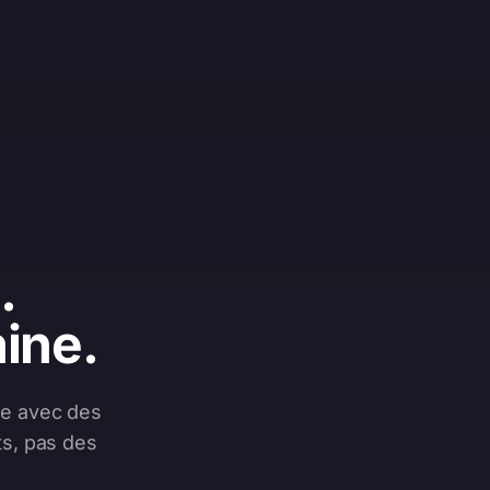
.
aine.
le avec des
ats, pas des